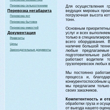
Перевозка сельхозтехники
Для осуществления гр
Перевозка негабарита
ведущих мировых произ
погрузочная высота кот
Перевозка яхт
тонн.
Перевозка бытовок
Перевозка емкостей
Основным приоритетны
Документация
услуг и всех выполняе
только в специализиров
Реквезиты
всего оборудования. 
Цены
наличие большой техни
Законодательные документы
любые предлагаемые
подготовительные раб
работают водители т
грузоперевозок любых в
Мы постоянно работа
процесса и, благод
конкурентоспособным ц
мы предлагаем только
своих заказчиков.
Компетентность и от
обработки груза и осущ
от выезда нашего оценщ