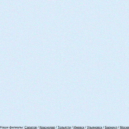
Наши филиалы:
Саратов
/
Краснодар
/
Тольятти
/
Ижевск
/
Ульяновск
/
Барнаул
/
Москв