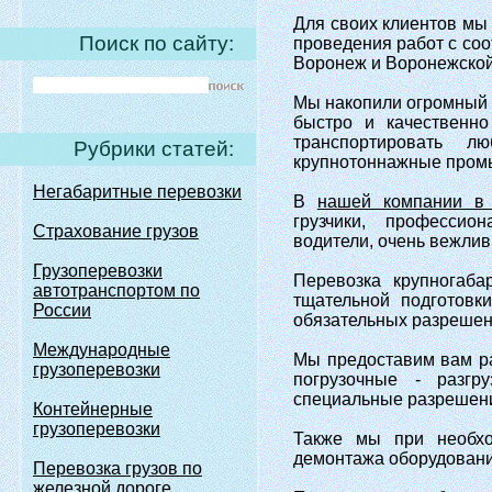
Для своих клиентов мы
Поиск по сайту:
проведения работ с со
Воронеж и Воронежской
Мы накопили огромный 
быстро и качественно
транспортировать л
Рубрики статей:
крупнотоннажные промыш
Негабаритные перевозки
В
нашей компании в
грузчики, профессио
Страхование грузов
водители, очень вежли
Грузоперевозки
Перевозка крупногаба
автотранспортом по
тщательной подготовк
России
обязательных разрешен
Международные
Мы предоставим вам рас
грузоперевозки
погрузочные - разгр
специальные разрешени
Контейнерные
грузоперевозки
Также мы при необхо
демонтажа оборудовани
Перевозка грузов по
железной дороге