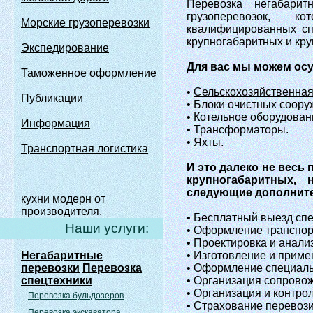
Перевозка негабари
грузоперевозок, к
Морские грузоперевозки
квалифицированных сп
крупногабаритных и кру
Экспедирование
Для вас мы можем осущ
Таможенное оформление
•
Сельскохозяйственна
Публикации
• Блоки очистных соору
• Котельное оборудован
Информация
• Трансформаторы.
•
Яхты
.
Транспортная логистика
И это далеко не весь
крупногабаритных, 
следующие дополните
кухни модерн от
производителя.
• Бесплатный выезд спе
Наши услуги:
• Оформление транспор
• Проектировка и анали
Негабаритные
• Изготовление и приме
перевозки
Перевозка
• Оформление специаль
спецтехники
• Организация сопрово
• Организация и контро
Перевозка бульдозеров
• Страхование перевози
Перевозка экскаватора