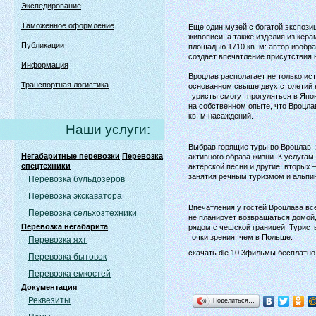
Экспедирование
Таможенное оформление
Еще один музей с богатой экспози
живописи, а также изделия из кер
Публикации
площадью 1710 кв. м: автор изобр
создает впечатление присутствия 
Информация
Вроцлав располагает не только ис
Транспортная логистика
основанном свыше двух столетий н
туристы смогут прогуляться в Япо
на собственном опыте, что Вроцла
кв. м насаждений.
Наши услуги:
Выбрав горящие туры во Вроцлав, 
Негабаритные перевозки
Перевозка
активного образа жизни. К услуг
спецтехники
актерской песни и другие; вторых
занятия речным туризмом и альпи
Перевозка бульдозеров
Перевозка экскаватора
Впечатления у гостей Вроцлава все
Перевозка сельхозтехники
не планирует возвращаться домой,
Перевозка негабарита
рядом с чешской границей. Турист
точки зрения, чем в Польше.
Перевозка яхт
скачать dle 10.3фильмы бесплатно
Перевозка бытовок
Перевозка емкостей
Документация
Реквезиты
Поделиться…