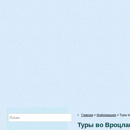
•
Главная
»
Информация
» Туры в
Туры во Вроцла