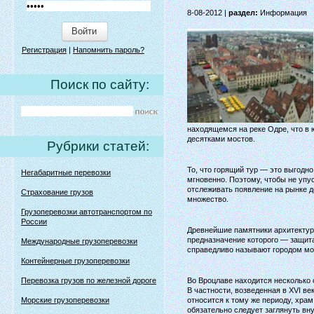
8-08-2012 |
раздел:
Информация
Войти
Регистрация
|
Напомнить пароль?
Поиск по сайту:
находящемся на реке Одре, что в 
десятками мостов.
Рубрики статей:
То, что горящий тур — это выгодно
Негабаритные перевозки
мгновенно. Поэтому, чтобы не уп
отслеживать появление на рынке д
Страхование грузов
множество.
Грузоперевозки автотранспортом по
России
Древнейшие памятники архитектур
предназначение которого — защита
Международные грузоперевозки
справедливо называют городом мос
Контейнерные грузоперевозки
Перевозка грузов по железной дороге
Во Вроцлаве находится несколько 
В частности, возведенная в XVI ве
Морские грузоперевозки
относится к тому же периоду, хра
обязательно следует заглянуть вн