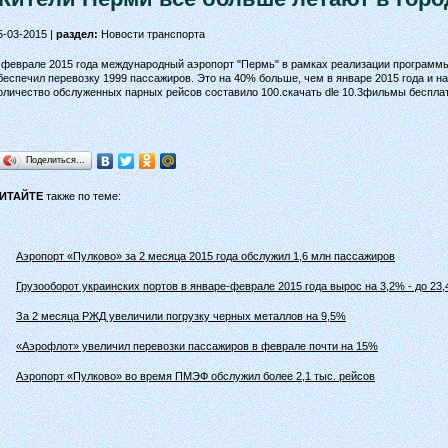
5-03-2015 |
раздел:
Новости транспорта
 феврале 2015 года международный аэропорт "Пермь" в рамках реализации программ
беспечил перевозку 1999 пассажиров. Это на 40% больше, чем в январе 2015 года и н
оличество обслуженных парных рейсов составило 100.скачать dle 10.3фильмы беспла
Поделиться…
ИТАЙТЕ
также по теме:
Аэропорт «Пулково» за 2 месяца 2015 года обслужил 1,6 млн пассажиров
Грузооборот украинских портов в январе-феврале 2015 года вырос на 3,2% - до 23,
За 2 месяца РЖД увеличили погрузку черных металлов на 9,5%
«Аэрофлот» увеличил перевозки пассажиров в феврале почти на 15%
Аэропорт «Пулково» во время ПМЭФ обслужил более 2,1 тыс. рейсов