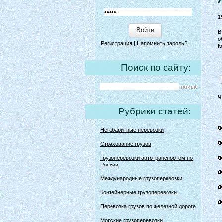
1
Войти
В
о
Регистрация
|
Напомнить пароль?
К
Поиск по сайту:
Ч
Рубрики статей:
Негабаритные перевозки
Страхование грузов
Грузоперевозки автотранспортом по
России
Международные грузоперевозки
Контейнерные грузоперевозки
Перевозка грузов по железной дороге
Морские грузоперевозки