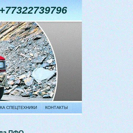
+77322739796
КА СПЕЦТЕХНИКИ
КОНТАКТЫ
ода ПФО