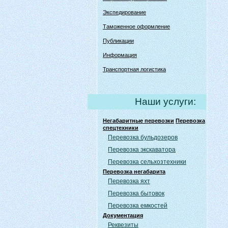
Экспедирование
Таможенное оформление
Публикации
Информация
Транспортная логистика
Наши услуги:
Негабаритные перевозки
Перевозка
спецтехники
Перевозка бульдозеров
Перевозка экскаватора
Перевозка сельхозтехники
Перевозка негабарита
Перевозка яхт
Перевозка бытовок
Перевозка емкостей
Документация
Реквезиты